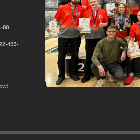
1-88
22-486-
owl