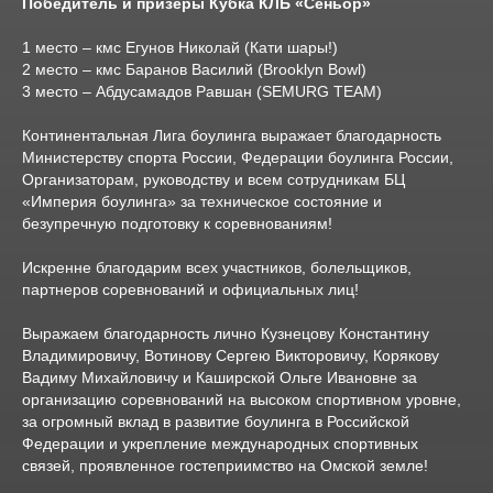
Победитель и призеры Кубка КЛБ «Сеньор»
1 место – кмс Егунов Николай (Кати шары!)
2 место – кмс Баранов Василий (Brooklyn Bowl)
3 место – Абдусамадов Равшан (SEMURG TEAM)
Континентальная Лига боулинга выражает благодарность
Министерству спорта России, Федерации боулинга России,
Организаторам, руководству и всем сотрудникам БЦ
«Империя боулинга» за техническое состояние и
безупречную подготовку к соревнованиям!
Искренне благодарим всех участников, болельщиков,
партнеров соревнований и официальных лиц!
Выражаем благодарность лично Кузнецову Константину
Владимировичу, Вотинову Сергею Викторовичу, Корякову
Вадиму Михайловичу и Каширской Ольге Ивановне за
организацию соревнований на высоком спортивном уровне,
за огромный вклад в развитие боулинга в Российской
Федерации и укрепление международных спортивных
связей, проявленное гостеприимство на Омской земле!