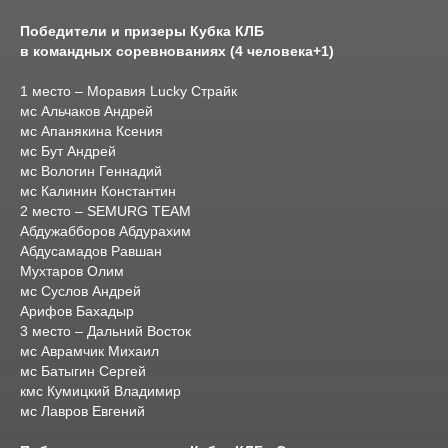
Победители и призеры Кубка КЛБ
в командных соревнованиях (4 человека+1)
1 место – Моравия Lucky Страйк
мс Альчаков Андрей
мс Апанякина Ксения
мс Бут Андрей
мс Вологин Геннадий
мс Калинин Константин
2 место – SEMURG TEAM
Абдужабборов Абдурахим
Абдусамадов Равшан
Мухтаров Олим
мс Суслов Андрей
Арифов Бахадыр
3 место – Дальний Восток
мс Аврамчик Михаил
мс Батыгин Сергей
кмс Кумицкий Владимир
мс Лавров Евгений