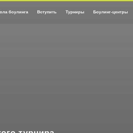
ола боулинга
Вступить
Турниры
Боулинг-центры
ого турнира