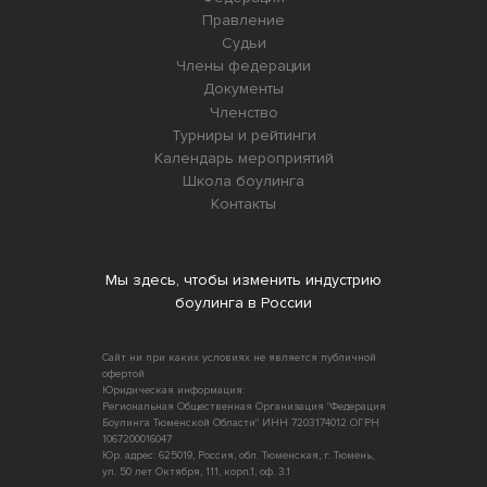
Правление
Судьи
Члены федерации
Документы
Членство
Турниры и рейтинги
Календарь мероприятий
Школа боулинга
Контакты
Мы здесь, чтобы изменить индустрию
боулинга в России
Сайт ни при каких условиях не является публичной
офертой
Юридическая информация:
Региональная Общественная Организация "Федерация
Боулинга Тюменской Области" ИНН 7203174012 ОГРН
1067200016047
Юр. адрес: 625019, Россия, обл. Тюменская, г. Тюмень,
ул. 50 лет Октября, 111, корп.1, оф. 3.1