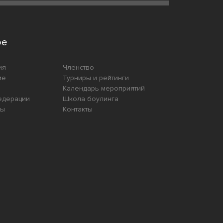
ое
ия
Членство
ие
Турниры и рейтинги
Календарь мероприятий
едерации
Школа боулинга
ты
Контакты