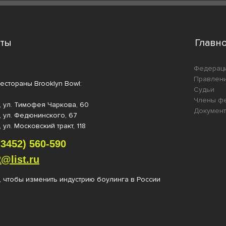
кты
Главн
Федерац
Правлен
естораны Brooklyn Bowl:
Судьи
Члены ф
, ул. Тимофея Чаркова, 60
Докумен
, ул. Федюнинского, 67
 ул. Московский тракт, 118
(3452) 560-59
0
@list.ru
, чтобы изменить индустрию боулинга в России