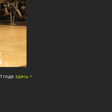
1 года
здесь >