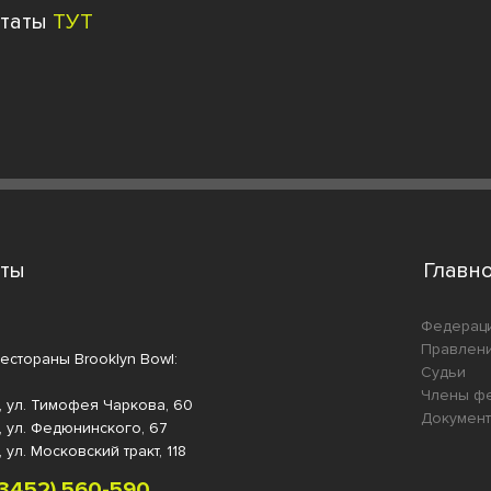
ьтаты
ТУТ
кты
Главн
Федерац
Правлен
естораны Brooklyn Bowl:
Судьи
Члены ф
, ул. Тимофея Чаркова, 60
Докумен
, ул. Федюнинского, 67
 ул. Московский тракт, 118
 (3452) 560-59
0