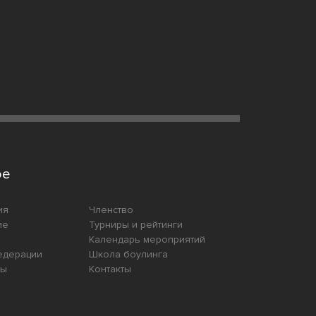
ое
ия
Членство
ие
Турниры и рейтинги
Календарь мероприятий
едерации
Школа боулинга
ты
Контакты