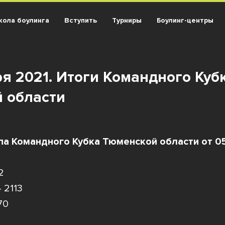
ола боулинга
Вступить
Турниры
Боулинг-центры
ря 2021. Итоги
Командного Куб
 области
па Командного Кубка Тюменской области от 05
2
 2113
70